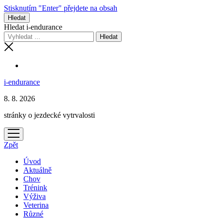
Stisknutím "Enter" přejdete na obsah
Hledat
Hledat i-endurance
i-endurance
8. 8. 2026
stránky o jezdecké vytrvalosti
otevřít
menu
Zpět
Úvod
Aktuálně
Chov
Trénink
Výživa
Veterina
Různé