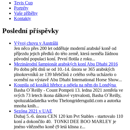
Tevis Cup
Portréty
Vaše příběhy
Kontakty
Poslední příspěvky
Vývoj chovu v Austrálii
Jen něco přes 200 let odděluje moderní arabské koně od
příjezdu jejich předků do této země, která neměla žádnou
původní populaci koní. První flotila z roku...
Mezinárodní šampionát arabských koní Abu Dhabi 2016
Po dobu pěti dnů se od 10.-14. února se 365 arabských
plnokrevníků ze 139 hřebčínů z celého světa ucházelo o
ocenění na výstavě Abu Dhabi International Horse Show...
Koupila od kozáků hřebce a odjela na něm do Londýna
Basha O´Reilly - Count Pompeii 13. ledna 2021 zemřela ve
svých 73 letech ikona dálkové vytrvalosti, Basha O´Reilly,
spoluzakladatelka webu Thelongridersguild.com a autorka
mnoha knih...
Sezóna 2021 v UAE
Dubaj 5.-6. února CEN 120 km Pvt Stables - startovalo 110
koní a dokončilo 40. TONKI DEE BOO MARLEY je
jméno vítězného koně (9 letá klisna z...