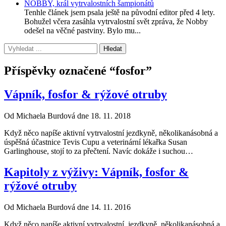
NOBBY, král vytrvalostních šampionátů
Tenhle článek jsem psala ještě na původní editor před 4 lety.
Bohužel včera zasáhla vytrvalostní svět zpráva, že Nobby
odešel na věčné pastviny. Bylo mu...
Příspěvky označené “fosfor”
Vápník, fosfor & rýžové otruby
Od Michaela Burdová dne 18. 11. 2018
Když něco napíše aktivní vytrvalostní jezdkyně, několikanásobná a
úspěšná účastnice Tevis Cupu a veterinární lékařka Susan
Garlinghouse, stojí to za přečtení. Navíc dokáže i suchou…
Kapitoly z výživy: Vápník, fosfor &
rýžové otruby
Od Michaela Burdová dne 14. 11. 2016
Když něco napíše aktivní vytrvalostní jezdkyně, několikanásobná a