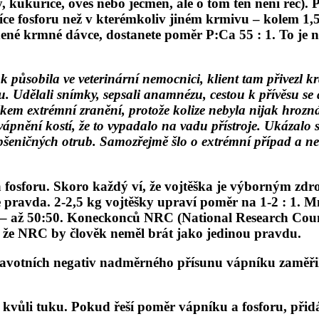
 kukuřice, oves nebo ječmen, ale o tom teň není řeč). P
 více fosforu než v kterémkoliv jiném krmivu – kolem 1
ené krmné dávce, dostanete poměr P:Ca 55 : 1. To je n
ějak působila ve veterinární nemocnici, klient tam přive
u. Udělali snímky, sepsali anamnézu, cestou k přívěsu se a
celkem extrémní zranění, protože kolize nebyla nijak hroz
ápnění kostí, že to vypadalo na vadu přístroje. Ukázalo se
a pšeničných otrub. Samozřejmě šlo o extrémní případ a n
sforu. Skoro každý ví, že vojtěška je výborným zdroje
je pravda. 2-2,5 kg vojtěšky upraví poměr na 1-2 : 1.
e – až 50:50. Koneckonců NRC (National Research Counc
, že NRC by člověk neměl brát jako jedinou pravdu.
dravotních negativ nadměrného přísunu vápníku zaměřila
kvůli tuku. Pokud řeší poměr vápníku a fosforu, přidá