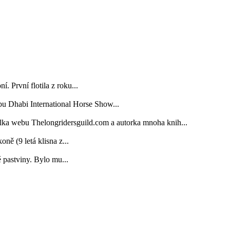
. První flotila z roku...
bu Dhabi International Horse Show...
elka webu Thelongridersguild.com a autorka mnoha knih...
 (9 letá klisna z...
é pastviny. Bylo mu...