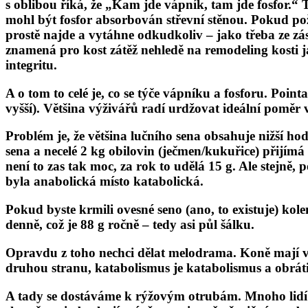
s oblibou říká, že „Kam jde vápník, tam jde fosfor.
mohl být fosfor absorbován střevní stěnou. Pokud pož
prostě najde a vytáhne odkudkoliv – jako třeba ze z
znamená pro kost zátěž nehledě na remodeling kosti j
integritu.
A o tom to celé je, co se týče vápníku a fosforu. Po
vyšší). Většina výživářů radí urdžovat ideální poměr vá
Problém je, že většina lučního sena obsahuje nižší h
sena a necelé 2 kg obilovin (ječmen/kukuřice) přijím
není to zas tak moc, za rok to udělá 15 g. Ale stejně, p
byla anabolická místo katabolická.
Pokud byste krmili ovesné seno (ano, to existuje) ko
denně, což je 88 g ročně – tedy asi půl šálku.
Opravdu z toho nechci dělat melodrama. Koně mají ve
druhou stranu, katabolismus je katabolismus a obráti
A tady se dostáváme k rýžovým otrubám. Mnoho lidí