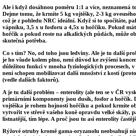
Ale i když dosáhnou poměru 1:1 a více, neznamená to,
Dejme tomu, že krmíte 5 kg vojtěšky, 2-3 kg ovesného 
což je z pohledu NRC ideální. Když si to spočítáte, 
vápníku, 3,5 x u fosforu a 4,5x u hořčíku. Pokud mát
hořčík a pokud roste na alkalických půdách, může obs
skutečná potřeba.
Co s tím? No, od toho jsou ledviny. Ale je tu další pr
je ho všude kolem plno, není důvod ke zvýšení konce
důležitou funkci v mnoha fyziologických procesech, v
není schopen mobilizovat další množství z kostí (prot
(vedle dalších faktorů).
A je tu další problém –
enterolity
(ale ten se v ČR vys
primárními komponenty jsou dusík, fosfor a hořčík. 
vojtěška je rohem hojnosti hořčíku a pokud krmíte obi
vytvořit ve střevě vašeho koně opravdu velké skály, p
listnatější, tím lépe. A proč jsou tu asi enterolity čas
Rýžové otruby kromě gama-oryzanolu neobsahují nic,