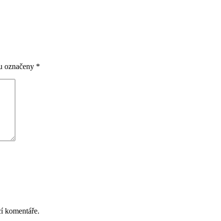
ou označeny
*
cí komentáře.