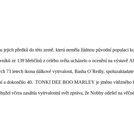
 jejich předků do této země, která neměla žádnou původní populaci koní
vníků ze 139 hřebčínů z celého světa ucházelo o ocenění na výstavě A
h 73 letech ikona dálkové vytrvalosti, Basha O´Reilly, spoluzakladat
koní a dokončilo 40. TONKI DEE BOO MARLEY je jméno vítězného koně
ohužel včera zasáhla vytrvalostní svět zpráva, že Nobby odešel na věčn