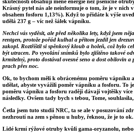
skutečnosti obsahují méně energie než pšeničné otruby,
Krásný pytel nás ale neinformuje o tom, že je v nich
obsahem fosforu 1,13%). Když to přidáte k výše uved
udělá 237 g – víc než šálek vápníku.
Nechci vás vyděsit, ale před několika lety, když jsem n
rentgen, protože pořád kulhal a přitom jezdil jen drezur
zakopl. Roztříštil si spěnkový kloub a holeň, což bylo 
být utracen. Po vyvolání snímků bylo zjištěno takové odv
krmitelný, proto dostával ovesné seno a dost obilovin 
prach přes noc.
Ok, to bychom měli k obrácenému poměru vápníku a fo
udělat, abyste vyvážili poměr vápníku a fosforu. To 
poměru vápníku a fosforu raději dávají vojtěšky víc
následky. Ovšem tady bych s tebou, Tome, souhlasila
Četla jsem tuto studii NRC, ta se ale v posuzování z
nezhroutí na zem s pěnou u huby, řeknou, že je to ok.
Lidé krmí rýžové otruby kvůli gama-oryzanolu, nebo 