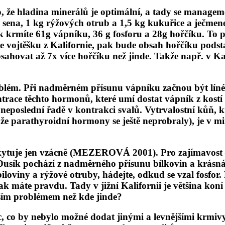
 že hladina minerálů je optimální, a tady se manageme
sena, 1 kg rýžových otrub a 1,5 kg kukuřice a ječmene.
pak krmíte 61g vápníku, 36 g fosforu a 28g hořčíku. T
e vojtěšku z Kalifornie, pak bude obsah hořčíku podst
ahovat až 7x více hořčíku než jinde. Takže např. v Ka
oblém.
Při nadměrném přísunu vápníku začnou být líné
ntrace těchto hormonů, které umí dostat vápník z kost
 neposlední řadě v kontrakci svalů. Vytrvalostní kůň, 
ože parathyroidní hormony se ještě neprobraly), je v m
kytuje jen vzácně (MEZEROVÁ 2001). Pro zajímavost – en
Dusík pochází z nadměrného přísunu bílkovin a krásná
loviny a rýžové otruby, hádejte, odkud se vzal fosfor.
ak máte pravdu. Tady v jižní Kalifornii je většina koní
tějším problémem než kde jinde?
 co by nebylo možné dodat jinými a levnějšími krmivy