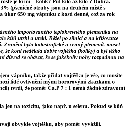
rostě je krmí – kolik? Půl kilo až kilo ? Dobrá.
,53% (pšeničné otruby jsou na druhém místě s
a úkor 650 mg vápníku z kostí denně, což za rok
zl krásného importovaného teplokrevného plemeníka na
le kůň utrhl a utekl. Běžel po silnici a na křižovatce
ná. Zranění bylo katastrofické a cenný plemeník musel
, že koni nedělala dobře vojtěška (koliky) a byl těžko
ení důvod se obávat, že se jakékoliv nohy rozpadnou na
m vápníku, takže přidat vojtěšku je vše, co musíte
 Mnozí lidé ovlivnění mými hororovými zkazkami o
il) tvrdí, že poměr Ca.P 7 : 1 nemá žádné zdravotní
 jen na toxicitu, jako např. u selenu. Pokud se kůň
vají obvykle vojtěšku, aby poměr vyvážili.