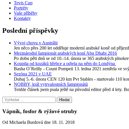
Tevis Cup
Portréty
Vaše příběhy
Kontakty
Poslední příspěvky
Vývoj chovu v Austrálii
Jen něco přes 200 let odděluje moderní arabské koně od příjezdu
Mezinárodní šampionát arabských koní Abu Dhabi 2016
Po dobu pěti dnů se od 10.-14. února se 365 arabských plnokre
Koupila od kozáků hřebce a odjela na něm do Londýna
Basha O´Reilly - Count Pompeii 13. ledna 2021 zemřela ve svýc
Sezóna 2021 v UAE
Dubaj 5.-6. února CEN 120 km Pvt Stables - startovalo 110 
NOBBY, král vytrvalostních šampionátů
Tenhle článek jsem psala ještě na původní editor před 4 lety. B
Vápník, fosfor & rýžové otruby
Od Michaela Burdová dne 18. 11. 2018