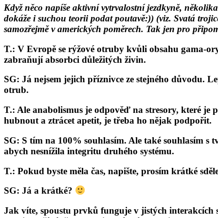
Když něco napíše aktivní vytrvalostní jezdkyně, několik
dokáže i suchou teorii podat poutavě:)) (viz. Svatá troj
samozřejmě v amerických poměrech. Tak jen pro připo
T.: V Evropě se rýžové otruby kvůli obsahu gama-ory
zabraňují absorbci důležitých živin.
SG: Já nejsem jejich příznivce ze stejného důvodu. L
otrub.
T.: Ale anabolismus je odpověď na stresory, které je 
hubnout a ztrácet apetit, je třeba ho nějak podpořit.
SG: S tím na 100% souhlasím. Ale také souhlasím s 
abych nesnížila integritu druhého systému.
T.: Pokud byste měla čas, napište, prosím krátké sděl
SG: Já a krátké?
Jak víte, spoustu prvků funguje v jistých interakcích 