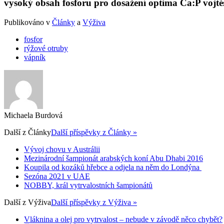
vysoký obsah fosforu pro dosažení optima Ca:P vojtěš
Publikováno v
Články
a
Výživa
fosfor
rýžové otruby
vápník
Michaela Burdová
Další z
Články
Další příspěvky z Články »
Vývoj chovu v Austrálii
Mezinárodní šampionát arabských koní Abu Dhabi 2016
Koupila od kozáků hřebce a odjela na něm do Londýna
Sezóna 2021 v UAE
NOBBY, král vytrvalostních šampionátů
Další z
Výživa
Další příspěvky z Výživa »
Vláknina a olej pro vytrvalost – nebude v závodě něco chybět?