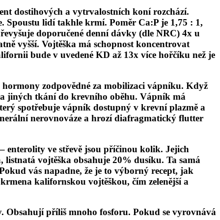
nt dostihových a vytrvalostních koní rozchází.
 Spoustu lidí takhle krmí. Poměr Ca:P je 1,75 : 1,
o převyšuje doporučené denní dávky (dle NRC) 4x u
atně vyšší. Vojtěška má schopnost koncentrovat
lifornii bude v uvedené KD až 13x více hořčíku než je
 hormony zodpovědné za mobilizaci vápníku. Když
í a jiných tkání do krevního oběhu. Vápník má
který spotřebuje vápník dostupný v krevní plazmě a
inerální nerovnováze a hrozí diafragmatický flutter
terolity ve střevě jsou příčinou kolik. Jejich
, listnatá vojtěška obsahuje 20% dusíku. Ta samá
 Pokud vás napadne, že je to výborný recept, jak
 krmena kalifornskou vojtěškou, čím zelenější a
. Obsahují příliš mnoho fosforu. Pokud se vyrovnává