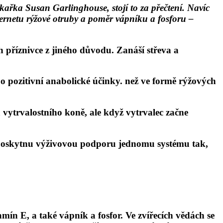
kařka Susan Garlinghouse, stojí to za přečtení. Navíc
nternetu rýžové otruby a poměr vápníku a fosforu –
 příznivce z jiného důvodu. Zanáší střeva a
 o pozitivní anabolické účinky. než ve formě rýžových
 vytrvalostního koně, ale když vytrvalec začne
, poskytnu výživovou podporu jednomu systému tak,
amín E, a také vápník a fosfor. Ve zvířecích vědách se