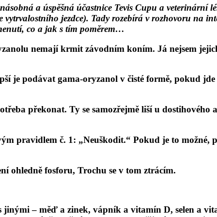
anásobná a úspěšná účastnice Tevis Cupu a veterinární lé
ice vytrvalostního jezdce). Tady rozebírá v rozhovoru na i
menutí, co a jak s tím poměrem…
zanolu nemají krmit závodním koním. Já nejsem jejich
epší je podávat gama-oryzanol v čisté formě, pokud jde
potřeba překonat. Ty se samozřejmě liší u dostihového a
tvým pravidlem č. 1: „Neuškodit.“ Pokud je to možné
ení ohledně fosforu, Trochu se v tom ztrácím.
s jinými – měď a zinek, vápník a vitamín D, selen a vit