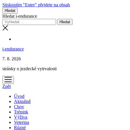
Stisknutím "Enter" přejdete na obsah
Hledat
Hledat i-endurance
i-endurance
7. 8. 2026
stránky o jezdecké vytrvalosti
otevřít
menu
Zpět
Úvod
Aktuálně
Chov
Trénink
Výživa
Veterina
Různé