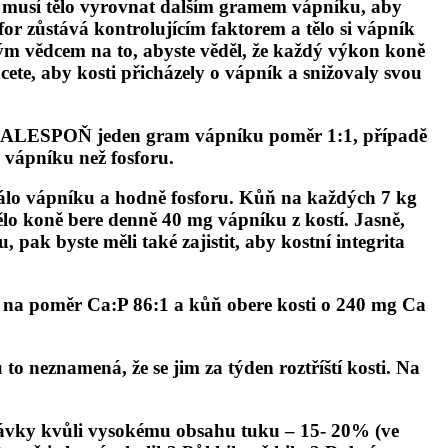
vu musí tělo vyrovnat dalším gramem vápníku, aby
or zůstává kontrolujícím faktorem a tělo si vápník
ým vědcem na to, abyste věděl, že každý výkon koně
te, aby kosti přicházely o vápník a snižovaly svou
rmíte, ALESPOŇ jeden gram vápníku poměr 1:1, případě
e vápníku než fosforu.
 málo vápníku a hodně fosforu. Kůň na každých 7 kg
ělo koně bere denně 40 mg vápníku z kostí. Jasně,
, pak byste měli také zajistit, aby kostní integrita
te na poměr Ca:P 86:1 a kůň obere kosti o 240 mg Ca
 neznamená, že se jim za týden roztříští kosti. Na
ávky kvůli vysokému obsahu tuku – 15- 20% (ve