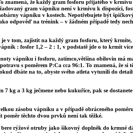
“ To znamená, že každý gram fosforu přijatého v krmi
adovaný gram vápníku není v krmivu k dispozici, fosf
ásobárny vápníku v kostech. Nepotřebujete být špičkov
ako odpověď na trénink – v žádném případě tedy nechce
inta je v tom, zajistit na každý gram fosforu, který k
pník : fosfor 1,2 – 2 : 1, v podstatě jde o to krmit víc
odnoty vápníku i fosforu, zatímco,většina obilovin má
á potravu s poměrem P:Ca cca 96:1. To znamená, že si t
okud dbáte na to, abyste svého atleta vytunili do detailu
lem 7 kg a 3 kg ječmene nebo kukuřice, pak se dostane
lkou zásobu vápníku a v případě obráceného poměru to
t poměr těchto dvou prvků není tak těžké.
 bere rýžové otruby jako šikovný doplněk do krmné d