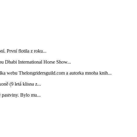
. První flotila z roku...
bu Dhabi International Horse Show...
elka webu Thelongridersguild.com a autorka mnoha knih...
 (9 letá klisna z...
é pastviny. Bylo mu...