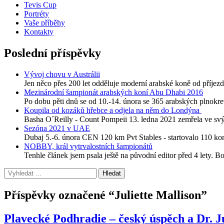
Tevis Cup
Portréty
Vaše příběhy
Kontakty
Poslední příspěvky
Vývoj chovu v Austrálii
Jen něco přes 200 let odděluje moderní arabské koně od příjezdu
Mezinárodní šampionát arabských koní Abu Dhabi 2016
Po dobu pěti dnů se od 10.-14. února se 365 arabských plnokre
Koupila od kozáků hřebce a odjela na něm do Londýna
Basha O´Reilly - Count Pompeii 13. ledna 2021 zemřela ve svýc
Sezóna 2021 v UAE
Dubaj 5.-6. února CEN 120 km Pvt Stables - startovalo 110 
NOBBY, král vytrvalostních šampionátů
Tenhle článek jsem psala ještě na původní editor před 4 lety. B
Příspěvky označené “Juliette Mallison”
Plavecké Podhradie – český úspěch a Dr. Ju