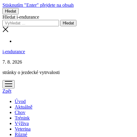
Stisknutím "Enter" přejdete na obsah
Hledat
Hledat i-endurance
i-endurance
7. 8. 2026
stránky o jezdecké vytrvalosti
otevřít
menu
Zpět
Úvod
Aktuálně
Chov
Trénink
Výživa
Veterina
Různé