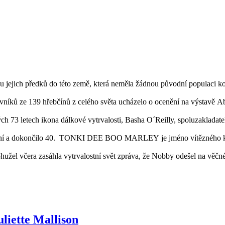
 jejich předků do této země, která neměla žádnou původní populaci koní
vníků ze 139 hřebčínů z celého světa ucházelo o ocenění na výstavě A
h 73 letech ikona dálkové vytrvalosti, Basha O´Reilly, spoluzakladat
koní a dokončilo 40. TONKI DEE BOO MARLEY je jméno vítězného koně
ohužel včera zasáhla vytrvalostní svět zpráva, že Nobby odešel na věčn
liette Mallison