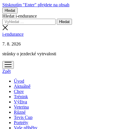
Stisknutím "Enter" přejdete na obsah
Hledat
Hledat i-endurance
i-endurance
7. 8. 2026
stránky o jezdecké vytrvalosti
otevřít
menu
Zpět
Úvod
Aktuálně
Chov
Trénink
Výživa
Veterina
Různé
Tevis Cup
Portréty
Vaše příběhy