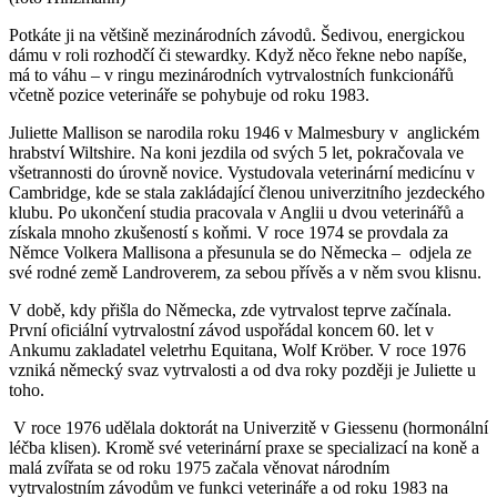
Potkáte ji na většině mezinárodních závodů. Šedivou, energickou
dámu v roli rozhodčí či stewardky. Když něco řekne nebo napíše,
má to váhu – v ringu mezinárodních vytrvalostních funkcionářů
včetně pozice veterináře se pohybuje od roku 1983.
Juliette Mallison se narodila roku 1946 v Malmesbury v anglickém
hrabství Wiltshire. Na koni jezdila od svých 5 let, pokračovala ve
všetrannosti do úrovně novice. Vystudovala veterinární medicínu v
Cambridge, kde se stala zakládající členou univerzitního jezdeckého
klubu. Po ukončení studia pracovala v Anglii u dvou veterinářů a
získala mnoho zkušeností s koňmi. V roce 1974 se provdala za
Němce Volkera Mallisona a přesunula se do Německa – odjela ze
své rodné země Landroverem, za sebou přívěs a v něm svou klisnu.
V době, kdy přišla do Německa, zde vytrvalost teprve začínala.
První oficiální vytrvalostní závod uspořádal koncem 60. let v
Ankumu zakladatel veletrhu Equitana, Wolf Kröber. V roce 1976
vzniká německý svaz vytrvalosti a od dva roky později je Juliette u
toho.
V roce 1976 udělala doktorát na Univerzitě v Giessenu (hormonální
léčba klisen). Kromě své veterinární praxe se specializací na koně a
malá zvířata se od roku 1975 začala věnovat národním
vytrvalostním závodům ve funkci veterináře a od roku 1983 na