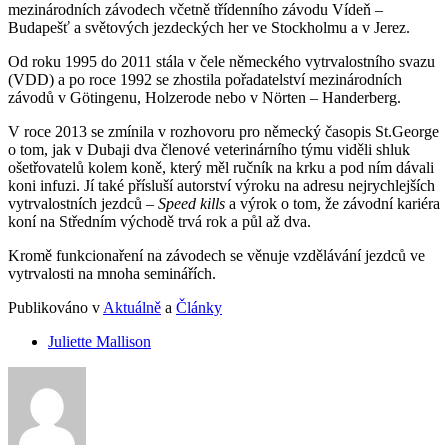
mezinárodních závodech včetně třídenního závodu Vídeň –
Budapešť a světových jezdeckých her ve Stockholmu a v Jerez.
Od roku 1995 do 2011 stála v čele německého vytrvalostního svazu
(VDD) a po roce 1992 se zhostila pořadatelství mezinárodních
závodů v Götingenu, Holzerode nebo v Nörten – Handerberg.
V roce 2013 se zmínila v rozhovoru pro německý časopis St.George
o tom, jak v Dubaji dva členové veterinárního týmu viděli shluk
ošetřovatelů kolem koně, který měl ručník na krku a pod ním dávali
koni infuzi. Jí také přísluší autorství výroku na adresu nejrychlejších
vytrvalostních jezdců –
Speed kills
a výrok o tom, že závodní kariéra
koní na Středním východě trvá rok a půl až dva.
Kromě funkcionaření na závodech se věnuje vzdělávání jezdců ve
vytrvalosti na mnoha seminářích.
Publikováno v
Aktuálně
a
Články
Juliette Mallison