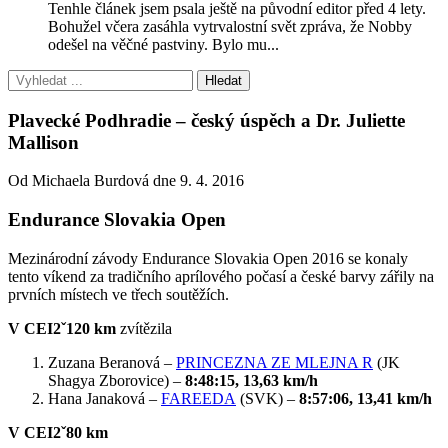
Tenhle článek jsem psala ještě na původní editor před 4 lety.
Bohužel včera zasáhla vytrvalostní svět zpráva, že Nobby
odešel na věčné pastviny. Bylo mu...
Plavecké Podhradie – český úspěch a Dr. Juliette
Mallison
Od Michaela Burdová dne 9. 4. 2016
Endurance Slovakia Open
Mezinárodní závody Endurance Slovakia Open 2016 se konaly
tento víkend za tradičního aprílového počasí a české barvy zářily na
prvních místech ve třech soutěžích.
V CEI2ˇ120 km
zvítězila
Zuzana Beranová –
PRINCEZNA ZE MLEJNA R
(JK
Shagya Zborovice) –
8:48:15, 13,63 km/h
Hana Janaková –
FAREEDA
(SVK) –
8:57:06, 13,41 km/h
V CEI2ˇ80 km