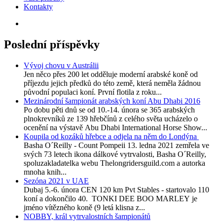
Kontakty
Poslední příspěvky
Vývoj chovu v Austrálii
Jen něco přes 200 let odděluje moderní arabské koně od
příjezdu jejich předků do této země, která neměla žádnou
původní populaci koní. První flotila z roku...
Mezinárodní šampionát arabských koní Abu Dhabi 2016
Po dobu pěti dnů se od 10.-14. února se 365 arabských
plnokrevníků ze 139 hřebčínů z celého světa ucházelo o
ocenění na výstavě Abu Dhabi International Horse Show...
Koupila od kozáků hřebce a odjela na něm do Londýna
Basha O´Reilly - Count Pompeii 13. ledna 2021 zemřela ve
svých 73 letech ikona dálkové vytrvalosti, Basha O´Reilly,
spoluzakladatelka webu Thelongridersguild.com a autorka
mnoha knih...
Sezóna 2021 v UAE
Dubaj 5.-6. února CEN 120 km Pvt Stables - startovalo 110
koní a dokončilo 40. TONKI DEE BOO MARLEY je
jméno vítězného koně (9 letá klisna z...
NOBBY, král vytrvalostních šampionátů