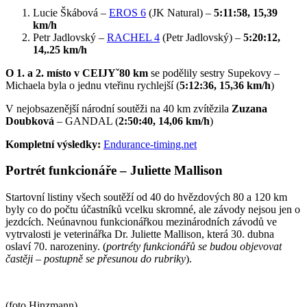
Lucie Škábová –
EROS 6
(JK Natural) –
5:11:58, 15,39
km/h
Petr Jadlovský –
RACHEL 4
(Petr Jadlovský) –
5:20:12,
14,.25 km/h
O 1. a 2. místo v CEIJYˇ80 km
se podělily sestry Supekovy –
Michaela byla o jednu vteřinu rychlejší (
5:12:36, 15,36 km/h
)
V nejobsazenější národní soutěži na 40 km zvítězila
Zuzana
Doubková
– GANDAL (
2:50:40, 14,06 km/h
)
Kompletní výsledky:
Endurance-timing.net
Portrét funkcionáře – Juliette Mallison
Startovní listiny všech soutěží od 40 do hvězdových 80 a 120 km
byly co do počtu účastníků vcelku skromné, ale závody nejsou jen o
jezdcích. Neúnavnou funkcionářkou mezinárodních závodů ve
vytrvalosti je veterinářka Dr. Juliette Mallison, která 30. dubna
oslaví 70. narozeniny. (
portréty funkcionářů se budou objevovat
častěji – postupně se přesunou do rubriky
).
(foto Hinzmann)