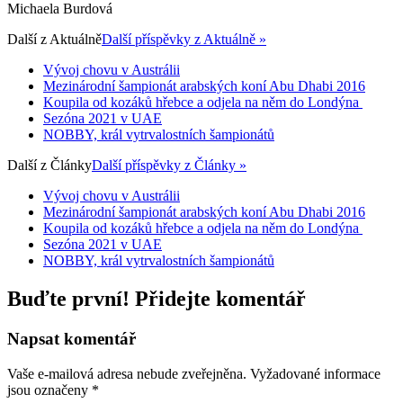
Michaela Burdová
Další z
Aktuálně
Další příspěvky z Aktuálně »
Vývoj chovu v Austrálii
Mezinárodní šampionát arabských koní Abu Dhabi 2016
Koupila od kozáků hřebce a odjela na něm do Londýna
Sezóna 2021 v UAE
NOBBY, král vytrvalostních šampionátů
Další z
Články
Další příspěvky z Články »
Vývoj chovu v Austrálii
Mezinárodní šampionát arabských koní Abu Dhabi 2016
Koupila od kozáků hřebce a odjela na něm do Londýna
Sezóna 2021 v UAE
NOBBY, král vytrvalostních šampionátů
Buďte první! Přidejte komentář
Napsat komentář
Vaše e-mailová adresa nebude zveřejněna.
Vyžadované informace
jsou označeny
*