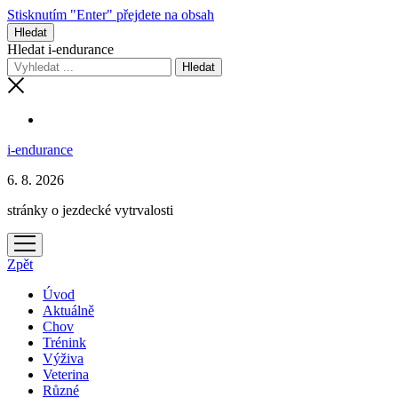
Stisknutím "Enter" přejdete na obsah
Hledat
Hledat i-endurance
i-endurance
6. 8. 2026
stránky o jezdecké vytrvalosti
otevřít
menu
Zpět
Úvod
Aktuálně
Chov
Trénink
Výživa
Veterina
Různé