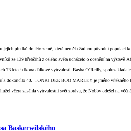
 jejich předků do této země, která neměla žádnou původní populaci koní
vníků ze 139 hřebčínů z celého světa ucházelo o ocenění na výstavě A
h 73 letech ikona dálkové vytrvalosti, Basha O´Reilly, spoluzakladat
koní a dokončilo 40. TONKI DEE BOO MARLEY je jméno vítězného koně
ohužel včera zasáhla vytrvalostní svět zpráva, že Nobby odešel na věčn
Psa Baskerwilského