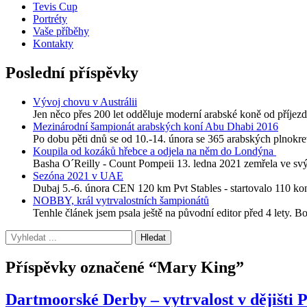
Tevis Cup
Portréty
Vaše příběhy
Kontakty
Poslední příspěvky
Vývoj chovu v Austrálii
Jen něco přes 200 let odděluje moderní arabské koně od příjezdu
Mezinárodní šampionát arabských koní Abu Dhabi 2016
Po dobu pěti dnů se od 10.-14. února se 365 arabských plnokre
Koupila od kozáků hřebce a odjela na něm do Londýna
Basha O´Reilly - Count Pompeii 13. ledna 2021 zemřela ve svýc
Sezóna 2021 v UAE
Dubaj 5.-6. února CEN 120 km Pvt Stables - startovalo 110 
NOBBY, král vytrvalostních šampionátů
Tenhle článek jsem psala ještě na původní editor před 4 lety. B
Příspěvky označené “Mary King”
Dartmoorské Derby – vytrvalost v dějišti 