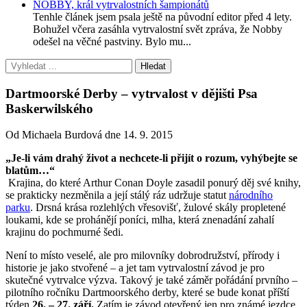
NOBBY, král vytrvalostních šampionátů
Tenhle článek jsem psala ještě na původní editor před 4 lety.
Bohužel včera zasáhla vytrvalostní svět zpráva, že Nobby
odešel na věčné pastviny. Bylo mu...
Dartmoorské Derby – vytrvalost v dějišti Psa
Baskerwilského
Od Michaela Burdová dne 14. 9. 2015
„Je-li vám drahý život a nechcete-li přijít o rozum, vyhýbejte se
blatům…“
Krajina, do které Arthur Conan Doyle zasadil ponurý děj své knihy,
se prakticky nezměnila a její stálý ráz udržuje statut
národního
parku
. Drsná krása rozlehlých vřesovišť, žulové skály propletené
loukami, kde se prohánějí poníci, mlha, která znenadání zahalí
krajinu do pochmurné šedi.
Není to místo veselé, ale pro milovníky dobrodružství, přírody i
historie je jako stvořené – a jet tam vytrvalostní závod je pro
skutečné vytrvalce výzva. Takový je také záměr pořádání prvního –
pilotního ročníku Dartmoorského derby, které se bude konat příští
týden
26. – 27. září.
Zatím je závod otevřený jen pro známé jezdce,