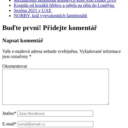
Mezinárodní šampionát arabských koní Abu Dhabi 2016
Koupila od kozáků hřebce a odjela na něm do Londýna
Sezóna 2021 v UAE
NOBBY, král vytrvalostních šampionátů
Buďte první! Přidejte komentář
Napsat komentář
Vaše e-mailová adresa nebude zveřejněna.
Vyžadované informace
jsou označeny
*
Okomentovat
Jméno*
E-mail*