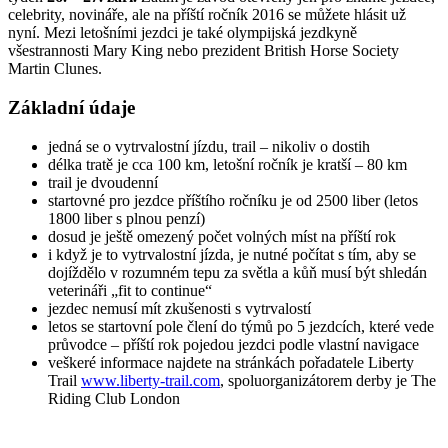
celebrity, novináře, ale na příští ročník 2016 se můžete hlásit už
nyní. Mezi letošními jezdci je také olympijská jezdkyně
všestrannosti Mary King nebo prezident British Horse Society
Martin Clunes.
Základní údaje
jedná se o vytrvalostní jízdu, trail – nikoliv o dostih
délka tratě je cca 100 km, letošní ročník je kratší – 80 km
trail je dvoudenní
startovné pro jezdce příštího ročníku je od 2500 liber (letos
1800 liber s plnou penzí)
dosud je ještě omezený počet volných míst na příští rok
i když je to vytrvalostní jízda, je nutné počítat s tím, aby se
dojíždělo v rozumném tepu za světla a kůň musí být shledán
veterináři „fit to continue“
jezdec nemusí mít zkušenosti s vytrvalostí
letos se startovní pole člení do týmů po 5 jezdcích, které vede
průvodce – příští rok pojedou jezdci podle vlastní navigace
veškeré informace najdete na stránkách pořadatele Liberty
Trail
www.liberty-trail.com
, spoluorganizátorem derby je The
Riding Club London