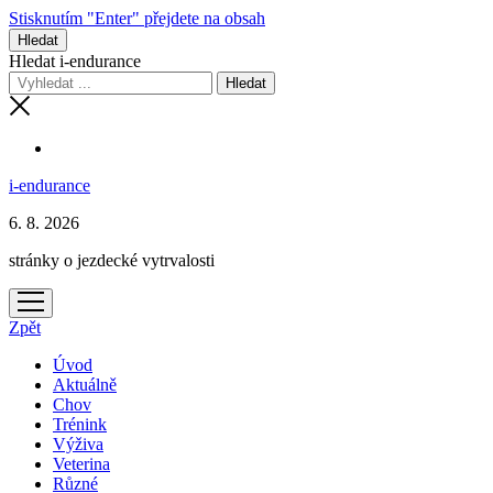
Stisknutím "Enter" přejdete na obsah
Hledat
Hledat i-endurance
i-endurance
6. 8. 2026
stránky o jezdecké vytrvalosti
otevřít
menu
Zpět
Úvod
Aktuálně
Chov
Trénink
Výživa
Veterina
Různé