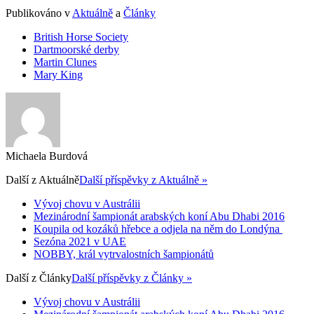
Publikováno v
Aktuálně
a
Články
British Horse Society
Dartmoorské derby
Martin Clunes
Mary King
Michaela Burdová
Další z
Aktuálně
Další příspěvky z Aktuálně »
Vývoj chovu v Austrálii
Mezinárodní šampionát arabských koní Abu Dhabi 2016
Koupila od kozáků hřebce a odjela na něm do Londýna
Sezóna 2021 v UAE
NOBBY, král vytrvalostních šampionátů
Další z
Články
Další příspěvky z Články »
Vývoj chovu v Austrálii