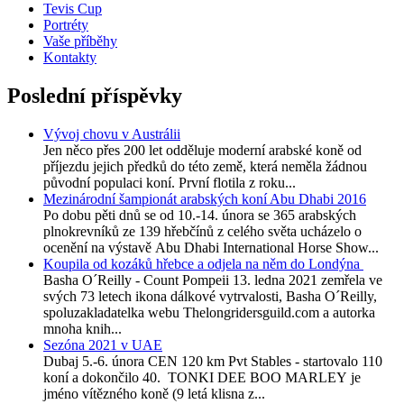
Tevis Cup
Portréty
Vaše příběhy
Kontakty
Poslední příspěvky
Vývoj chovu v Austrálii
Jen něco přes 200 let odděluje moderní arabské koně od
příjezdu jejich předků do této země, která neměla žádnou
původní populaci koní. První flotila z roku...
Mezinárodní šampionát arabských koní Abu Dhabi 2016
Po dobu pěti dnů se od 10.-14. února se 365 arabských
plnokrevníků ze 139 hřebčínů z celého světa ucházelo o
ocenění na výstavě Abu Dhabi International Horse Show...
Koupila od kozáků hřebce a odjela na něm do Londýna
Basha O´Reilly - Count Pompeii 13. ledna 2021 zemřela ve
svých 73 letech ikona dálkové vytrvalosti, Basha O´Reilly,
spoluzakladatelka webu Thelongridersguild.com a autorka
mnoha knih...
Sezóna 2021 v UAE
Dubaj 5.-6. února CEN 120 km Pvt Stables - startovalo 110
koní a dokončilo 40. TONKI DEE BOO MARLEY je
jméno vítězného koně (9 letá klisna z...